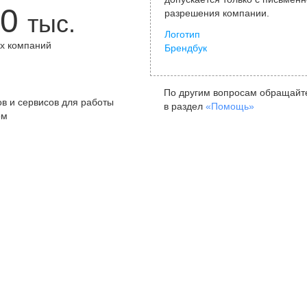
0
разрешения компании.
тыс.
Логотип
х компаний
Брендбук
+
По другим вопросам обращайт
в и сервисов для работы
в раздел
«Помощь»
ом
Санкт-Петербург
Я
ул. Жуковского, д. 19, особняк
ул