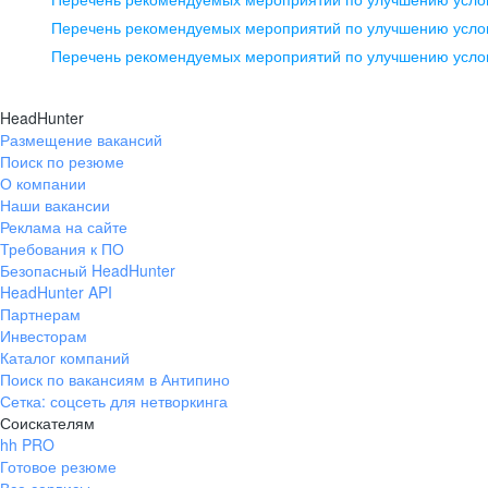
pr@ural.hh.ru
Перечень рекомендуемых мероприятий по улучшению услов
Перечень рекомендуемых мероприятий по улучшению усло
Новосибирск
ул. Большевистская, д. 35,
HeadHunter
помещение 21
Размещение вакансий
Поиск по резюме
+7 383 207-94-64
О компании
pr@nsk.hh.ru
Наши вакансии
Реклама на сайте
Требования к ПО
Безопасный HeadHunter
HeadHunter API
Партнерам
Инвесторам
Каталог компаний
Поиск по вакансиям в Антипино
Сетка: соцсеть для нетворкинга
Соискателям
hh PRO
Готовое резюме