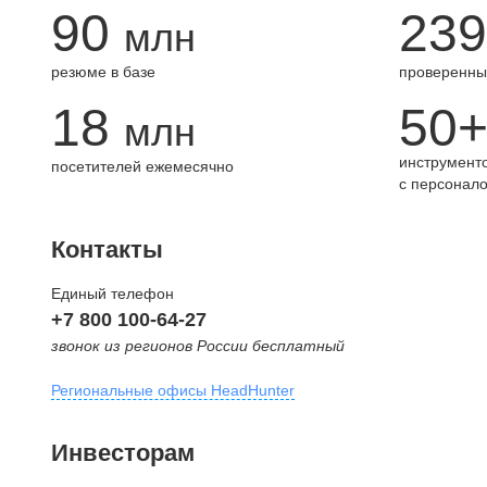
90
239
млн
резюме в базе
проверенны
18
50
млн
инструменто
посетителей ежемесячно
с персонал
Контакты
Единый телефон
+7 800 100-64-27
звонок из регионов России бесплатный
Региональные офисы HeadHunter
Москва
Инвесторам
внутригородская территория