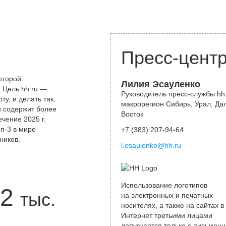
Пресс-цент
оторой
Лилия Эсауленко
 Цель hh.ru —
Руководитель пресс-службы hh.
у, и делать так,
макрорегион Сибирь, Урал, Да
и содержит более
Восток
чение 2025 г.
оп-3 в мире
+7 (383) 207-94-64
ников.
l.esaulenko@hh.ru
Использование логотипов
2
тыс.
на электронных и печатных
носителях, а также на сайтах в
Интернет третьими лицами
допускается только с письменн