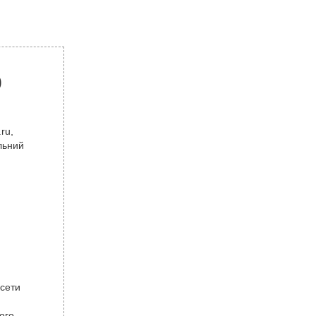
р
ru,
льний
 сети
ого