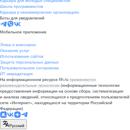
Карьера для молодых специалистов
pr@nsk.hh.ru
Школа программистов
Карьера в некоммерческих организациях
Минск
Боты для уведомлений
пр-т Дзержинского, д. 57,
10 этаж, помещение 45-1
Мобильное приложение
+375 (17)
336-03-02
Этика и комплаенс
pr@rabota.by
Оказание услуг
Использование сайтов
Алматы
Защита персональных данных
Пользовательское соглашение
пр. Абая, д. 151, БЦ Алатау,
ИТ аккредитация
12 этаж, офис 1209
На информационном ресурсе hh.ru
применяются
+7 727 232-13-13
рекомендательные технологии
(информационные технологии
pr@headhunter.com.kz
предоставления информации на основе сбора, систематизации
и анализа сведений, относящихся к предпочтениям пользователей
сети «Интернет», находящихся на территории Российской
Федерации)
Русский