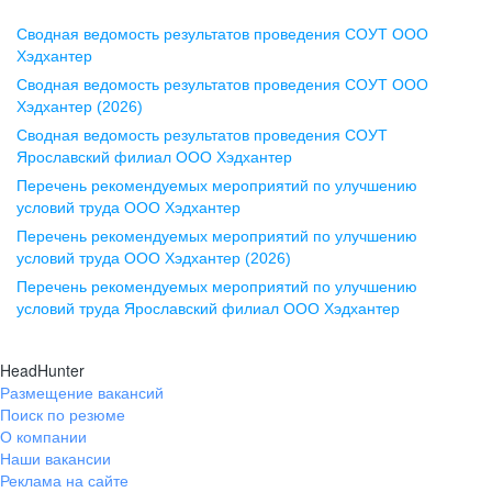
Сводная ведомость результатов проведения СОУТ ООО
Воронеж
Хэдхантер
Сводная ведомость результатов проведения СОУТ ООО
ул. Комиссаржевской, д. 10,
Хэдхантер (2026)
офис 1212
Сводная ведомость результатов проведения СОУТ
+7 473 280-05-05
Ярославский филиал ООО Хэдхантер
pr@vrn.hh.ru
Перечень рекомендуемых мероприятий по улучшению
условий труда ООО Хэдхантер
Казань
Перечень рекомендуемых мероприятий по улучшению
ул. Спартаковская, д. 2А, этаж 3,
условий труда ООО Хэдхантер (2026)
помещение 15
Перечень рекомендуемых мероприятий по улучшению
условий труда Ярославский филиал ООО Хэдхантер
+7 843 212-12-50
pr@kzn.hh.ru
HeadHunter
Размещение вакансий
Екатеринбург
Поиск по резюме
ул. Боевых Дружин, стр. 20,
О компании
5 этаж, офис 505, 521
Наши вакансии
Реклама на сайте
+7 343 226-79-99