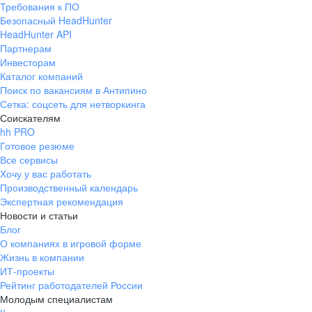
Требования к ПО
pr@ural.hh.ru
Безопасный HeadHunter
HeadHunter API
Краснодар
Партнерам
Инвесторам
ул. Янковского, д. 169, 7 этаж,
Каталог компаний
706 каб.
Поиск по вакансиям в Антипино
+7 861 205-55-57
Сетка: соцсеть для нетворкинга
pr@krd.hh.ru
Соискателям
hh PRO
Готовое резюме
Владивосток
Все сервисы
пер. Ланинский д. 4, офис 3.4
Хочу у вас работать
Производственный календарь
+7 423 202-33-28
Экспертная рекомендация
pr@dv.hh.ru
Новости и статьи
Блог
Новосибирск
О компаниях в игровой форме
Жизнь в компании
ул. Большевистская, д. 35,
ИТ-проекты
помещение 21
Рейтинг работодателей России
+7 383 207-94-64
Молодым специалистам