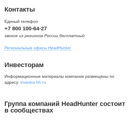
Контакты
Единый телефон
+7 800 100-64-27
звонок из регионов России бесплатный
Региональные офисы HeadHunter
Москва
Инвесторам
внутригородская территория
Информационные материалы компании размещены по
Муниципальный округ Тверской,
адресу:
investor.hh.ru
2-я Брестская ул., д. 48,
помещение 25
+7 495 974-64-27
Группа компаний HeadHunter состоит
+7 495 980-64-27
в сообществах
+7 495 134-92-24
press@hh.ru