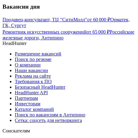
Вакансии дня
Продавец-консультант, ТЦ "СитиМолл"
от
60 000
₽
Орматек,
ГК, Сургут
Ремонтник искусственных сооружений
от
65 000
₽
Российские
железные дороги, Антипино
HeadHunter
Размещение вакансий
Поиск по резюме
О компании
Наши вакансии
Реклама на сайте
Требования к ПО
Безопасный HeadHunter
HeadHunter API
Партнерам
Инвесторам
Каталог компаний
Поиск по вакансиям в Антипино
Сетка: соцсеть для нетворкинга
Соискателям