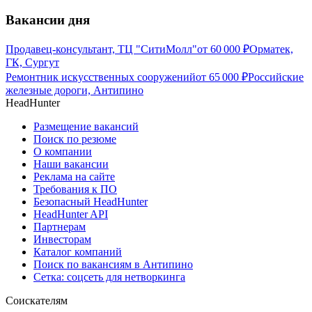
Вакансии дня
Продавец-консультант, ТЦ "СитиМолл"
от
60 000
₽
Орматек,
ГК, Сургут
Ремонтник искусственных сооружений
от
65 000
₽
Российские
железные дороги, Антипино
HeadHunter
Размещение вакансий
Поиск по резюме
О компании
Наши вакансии
Реклама на сайте
Требования к ПО
Безопасный HeadHunter
HeadHunter API
Партнерам
Инвесторам
Каталог компаний
Поиск по вакансиям в Антипино
Сетка: соцсеть для нетворкинга
Соискателям