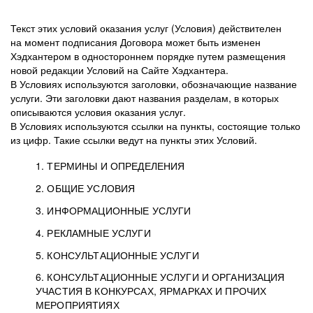
Текст этих условий оказания услуг (Условия) действителен
на момент подписания Договора может быть изменен
Хэдхантером в одностороннем порядке путем размещения
новой редакции Условий на Сайте Хэдхантера.
В Условиях используются заголовки, обозначающие название
услуги. Эти заголовки дают названия разделам, в которых
описываются условия оказания услуг.
В Условиях используются ссылки на пункты, состоящие только
из цифр. Такие ссылки ведут на пункты этих Условий.
1. ТЕРМИНЫ И ОПРЕДЕЛЕНИЯ
2. ОБЩИЕ УСЛОВИЯ
3. ИНФОРМАЦИОННЫЕ УСЛУГИ
1.1. Хэдхантер, или
Хэдхантер, ООО
4. РЕКЛАМНЫЕ УСЛУГИ
HeadHunter, или
«Хэдхантер», ИНН
2.1. Типы и статусы регистрации
5. КОНСУЛЬТАЦИОННЫЕ УСЛУГИ
Исполнитель
7718620740, адрес:
Типы регистрации
3.1. Предоставление доступа к базе данных
2.2. Активация услуг
6. КОНСУЛЬТАЦИОННЫЕ УСЛУГИ И ОРГАНИЗАЦИЯ
125047, г. Москва,
резюме с предложениями Соискателей
Описание и активация
УЧАСТИЯ В КОНКУРСАХ, ЯРМАРКАХ И ПРОЧИХ
2.1.1. Заказчику может быть присвоен один
4.0. Общие условия оказания рекламных услуг
внутригородская
о трудоустройстве с возможностью просмотра
МЕРОПРИЯТИЯХ
из Типов регистраций.
территория
4.0.1. Хэдхантер оказывает Заказчику услугу