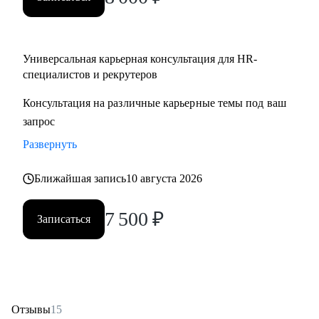
Partner;
• HR менеджерам, которые чувствуют «потолок» и хотят
выйти на новый уровень роли.
Универсальная карьерная консультация для HR-
специалистов и рекрутеров
Консультация на различные карьерные темы под ваш
запрос
Развернуть
Ближайшая запись
10 августа 2026
7 500
₽
Записаться
Отзывы
15