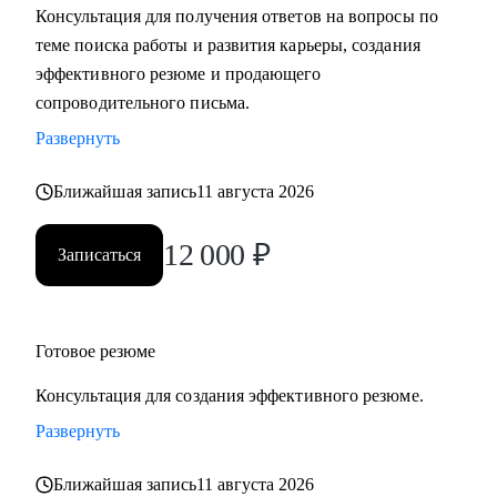
Консультация для получения ответов на вопросы по
теме поиска работы и развития карьеры, создания
С чем помогу:
эффективного резюме и продающего
• Разработать карьерную стратегию и план перехода в IT из
сопроводительного письма.
других сфер.
Развернуть
• Определить, какие из имеющихся навыков можно
применить сейчас, а чему можно научиться в процессе
Ближайшая запись
11 августа 2026
смены вектора.
• Правильно преподнести текущий опыт как в резюме, так
12 000
₽
Записаться
и в самопрезентации на интервью.
• Разобраться в рынке IT и его трендах.
Кому могу помочь:
Готовое резюме
• IT-специалистам от начального уровня до руководителей
Консультация для создания эффективного резюме.
в направлениях: Разработка, Тестирование, Техническая
поддержка, Прикладное и системное администрирование,
Развернуть
DevOps, Продуктовый и Проектный менеджмент,
Ближайшая запись
11 августа 2026
Системная аналитика