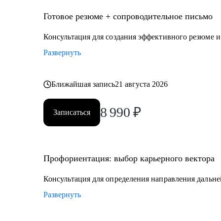
• образование
• управление персоналом
Готовое резюме + сопроводительное письмо
• услуги в beauty-индустрии
Консультация для создания эффективного резюме 
• event-сфера
Развернуть
Ближайшая запись
21 августа 2026
8 990
₽
Записаться
Профориентация: выбор карьерного вектора
Консультация для определения направления дальне
Развернуть