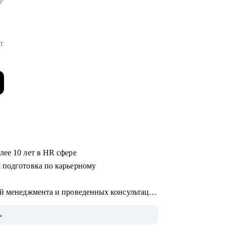
т
лее 10 лет в HR сфере
 подготовка по карьерному
ей менеджмента и проведенных консультаций
седований
ь
щи в смене карьерного вектора, выявления