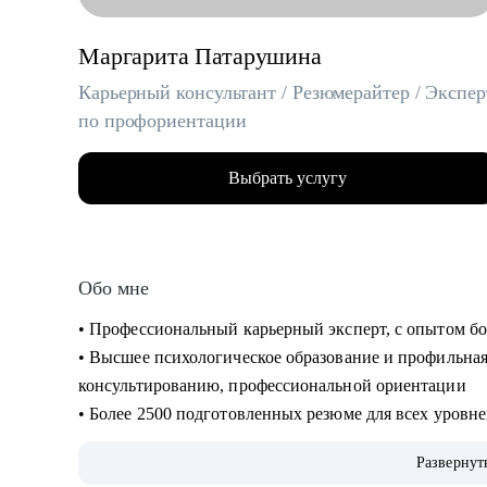
Маргарита Патарушина
Карьерный консультант / Резюмерайтер / Экспер
по профориентации
Выбрать услугу
Обо мне
• Профессиональный карьерный эксперт, с опытом бо
• Высшее психологическое образование и профильная
консультированию, профессиональной ориентации
• Более 2500 подготовленных резюме для всех уровн
для выхода на рынок и успешного прохождения собе
Развернут
• Обширный опыт профориентационной работы, помо