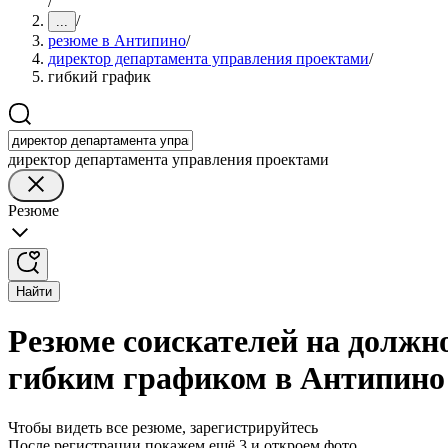
/
/
...
резюме в Антипино
/
директор департамента управления проектами
/
гибкий график
директор департамента управления проектами
Резюме
Найти
Резюме соискателей на должн
гибким графиком в Антипино
Чтобы видеть все резюме, зарегистрируйтесь
После регистрации покажем ещё 3 и откроем фото