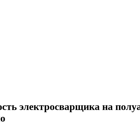
ость электросварщика на полу
но