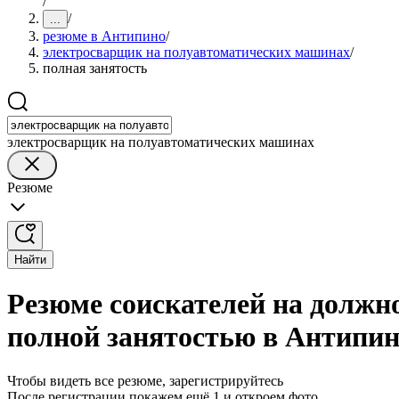
/
/
...
резюме в Антипино
/
электросварщик на полуавтоматических машинах
/
полная занятость
электросварщик на полуавтоматических машинах
Резюме
Найти
Резюме соискателей на должн
полной занятостью в Антипи
Чтобы видеть все резюме, зарегистрируйтесь
После регистрации покажем ещё 1 и откроем фото