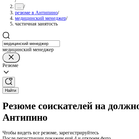
/
/
...
резюме в Антипино
/
медицинский менеджер
/
частичная занятость
медицинский менеджер
Резюме
Найти
Резюме соискателей на должн
Антипино
Чтобы видеть все резюме, зарегистрируйтесь
После регистрации покажем ещё 4 и откроем фото