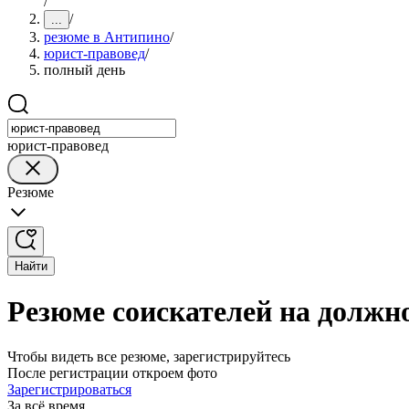
/
/
...
резюме в Антипино
/
юрист-правовед
/
полный день
юрист-правовед
Резюме
Найти
Резюме соискателей на должн
Чтобы видеть все резюме, зарегистрируйтесь
После регистрации откроем фото
Зарегистрироваться
За всё время