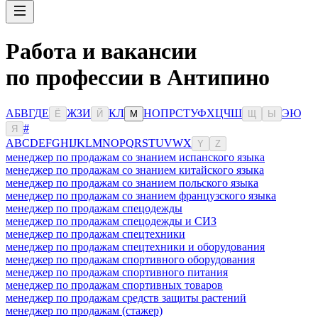
Работа и вакансии
по профессии в Антипино
А
Б
В
Г
Д
Е
Ж
З
И
К
Л
Н
О
П
Р
С
Т
У
Ф
Х
Ц
Ч
Ш
Э
Ю
Ё
Й
М
Щ
Ы
#
Я
A
B
C
D
E
F
G
H
I
J
K
L
M
N
O
P
Q
R
S
T
U
V
W
X
Y
Z
менеджер по продажам со знанием испанского языка
менеджер по продажам со знанием китайского языка
менеджер по продажам со знанием польского языка
менеджер по продажам со знанием французского языка
менеджер по продажам спецодежды
менеджер по продажам спецодежды и СИЗ
менеджер по продажам спецтехники
менеджер по продажам спецтехники и оборудования
менеджер по продажам спортивного оборудования
менеджер по продажам спортивного питания
менеджер по продажам спортивных товаров
менеджер по продажам средств защиты растений
менеджер по продажам (стажер)