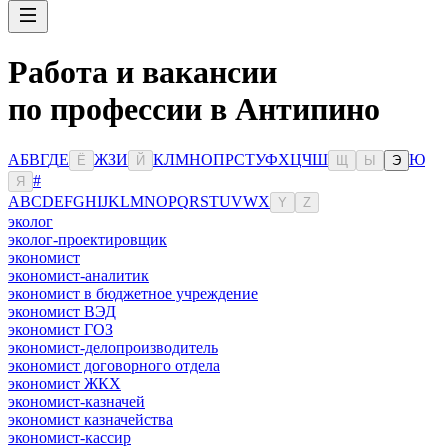
Работа и вакансии
по профессии в Антипино
А
Б
В
Г
Д
Е
Ж
З
И
К
Л
М
Н
О
П
Р
С
Т
У
Ф
Х
Ц
Ч
Ш
Ю
Ё
Й
Щ
Ы
Э
#
Я
A
B
C
D
E
F
G
H
I
J
K
L
M
N
O
P
Q
R
S
T
U
V
W
X
Y
Z
эколог
эколог-проектировщик
экономист
экономист-аналитик
экономист в бюджетное учреждение
экономист ВЭД
экономист ГОЗ
экономист-делопроизводитель
экономист договорного отдела
экономист ЖКХ
экономист-казначей
экономист казначейства
экономист-кассир