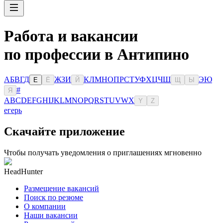
Работа и вакансии
по профессии в Антипино
А
Б
В
Г
Д
Ж
З
И
К
Л
М
Н
О
П
Р
С
Т
У
Ф
Х
Ц
Ч
Ш
Э
Ю
Е
Ё
Й
Щ
Ы
#
Я
A
B
C
D
E
F
G
H
I
J
K
L
M
N
O
P
Q
R
S
T
U
V
W
X
Y
Z
егерь
Скачайте приложение
Чтобы получать уведомления о приглашениях мгновенно
HeadHunter
Размещение вакансий
Поиск по резюме
О компании
Наши вакансии