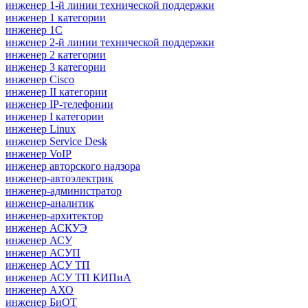
инженер 1-й линии технической поддержки
инженер 1 категории
инженер 1С
инженер 2-й линии технической поддержки
инженер 2 категории
инженер 3 категории
инженер Cisco
инженер II категории
инженер IP-телефонии
инженер I категории
инженер Linux
инженер Service Desk
инженер VoIP
инженер авторского надзора
инженер-автоэлектрик
инженер-администратор
инженер-аналитик
инженер-архитектор
инженер АСКУЭ
инженер АСУ
инженер АСУП
инженер АСУ ТП
инженер АСУ ТП КИПиА
инженер АХО
инженер БиОТ