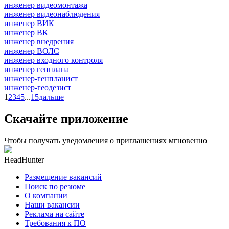
инженер видеомонтажа
инженер видеонаблюдения
инженер ВИК
инженер ВК
инженер внедрения
инженер ВОЛС
инженер входного контроля
инженер генплана
инженер-генпланист
инженер-геодезист
1
2
3
4
5
...
15
дальше
Скачайте приложение
Чтобы получать уведомления о приглашениях мгновенно
HeadHunter
Размещение вакансий
Поиск по резюме
О компании
Наши вакансии
Реклама на сайте
Требования к ПО