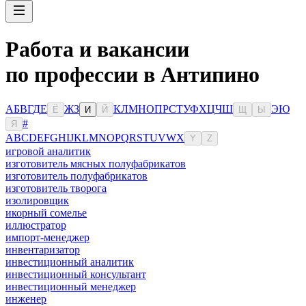
Работа и вакансии
по профессии в Антипино
А
Б
В
Г
Д
Е
Ж
З
К
Л
М
Н
О
П
Р
С
Т
У
Ф
Х
Ц
Ч
Ш
Э
Ю
Ё
И
Й
Щ
Ы
#
Я
A
B
C
D
E
F
G
H
I
J
K
L
M
N
O
P
Q
R
S
T
U
V
W
X
Y
Z
игровой аналитик
изготовитель мясных полуфабрикатов
изготовитель полуфабрикатов
изготовитель творога
изолировщик
икорный сомелье
иллюстратор
импорт-менеджер
инвентаризатор
инвестиционный аналитик
инвестиционный консультант
инвестиционный менеджер
инженер