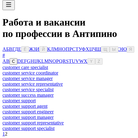
Работа и вакансии
по профессии в Антипино
А
Б
В
Г
Д
Е
Ж
З
И
К
Л
М
Н
О
П
Р
С
Т
У
Ф
Х
Ц
Ч
Ш
Э
Ю
Ё
Й
Щ
Ы
Я
#
A
B
D
E
F
G
H
I
J
K
L
M
N
O
P
Q
R
S
T
U
V
W
X
C
Y
Z
customer care specialist
customer service coordinator
customer service manager
customer service representative
customer service specialist
customer success manager
customer support
customer support agent
customer support engineer
customer support manager
customer support representative
customer support specialist
1
2