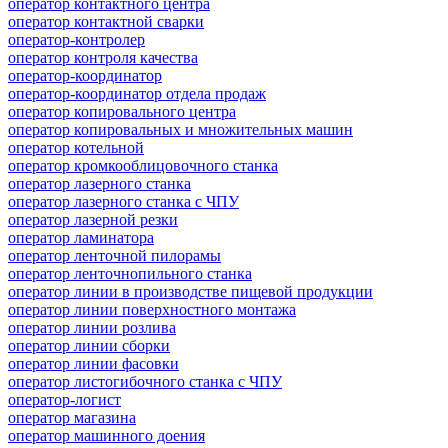
оператор контактного центра
оператор контактной сварки
оператор-контролер
оператор контроля качества
оператор-координатор
оператор-координатор отдела продаж
оператор копировального центра
оператор копировальных и множительных машин
оператор котельной
оператор кромкооблицовочного станка
оператор лазерного станка
оператор лазерного станка с ЧПУ
оператор лазерной резки
оператор ламинатора
оператор ленточной пилорамы
оператор ленточнопильного станка
оператор линии в производстве пищевой продукции
оператор линии поверхностного монтажа
оператор линии розлива
оператор линии сборки
оператор линии фасовки
оператор листогибочного станка с ЧПУ
оператор-логист
оператор магазина
оператор машинного доения