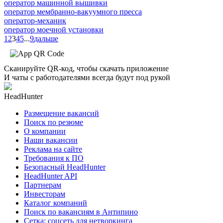
оператор машинной вышивки
оператор мембранно-вакуумного пресса
оператор-механик
оператор моечной установки
1
2
3
4
5
...
9
дальше
Сканируйте QR-код, чтобы скачать приложение
И чаты с работодателями всегда будут под рукой
HeadHunter
Размещение вакансий
Поиск по резюме
О компании
Наши вакансии
Реклама на сайте
Требования к ПО
Безопасный HeadHunter
HeadHunter API
Партнерам
Инвесторам
Каталог компаний
Поиск по вакансиям в Антипино
Сетка: соцсеть для нетворкинга