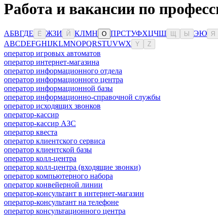
Работа и вакансии по профес
А
Б
В
Г
Д
Е
Ж
З
И
К
Л
М
Н
П
Р
С
Т
У
Ф
Х
Ц
Ч
Ш
Э
Ю
Ё
Й
О
Щ
Ы
Я
A
B
C
D
E
F
G
H
I
J
K
L
M
N
O
P
Q
R
S
T
U
V
W
X
Y
Z
оператор игровых автоматов
оператор интернет-магазина
оператор информационного отдела
оператор информационного центра
оператор информационной базы
оператор информационно-справочной службы
оператор исходящих звонков
оператор-кассир
оператор-кассир АЗС
оператор квеста
оператор клиентского сервиса
оператор клиентской базы
оператор колл-центра
оператор колл-центра (входящие звонки)
оператор компьютерного набора
оператор конвейерной линии
оператор-консультант в интернет-магазин
оператор-консультант на телефоне
оператор консультационного центра