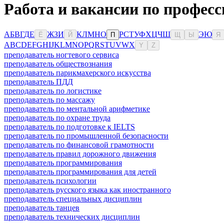
Работа и вакансии по профес
А
Б
В
Г
Д
Е
Ж
З
И
К
Л
М
Н
О
Р
С
Т
У
Ф
Х
Ц
Ч
Ш
Э
Ю
Ё
Й
П
Щ
Ы
Я
A
B
C
D
E
F
G
H
I
J
K
L
M
N
O
P
Q
R
S
T
U
V
W
X
Y
Z
преподаватель ногтевого сервиса
преподаватель обществознания
преподаватель парикмахерского искусства
преподаватель ПДД
преподаватель по логистике
преподаватель по массажу
преподаватель по ментальной арифметике
преподаватель по охране труда
преподаватель по подготовке к IELTS
преподаватель по промышленной безопасности
преподаватель по финансовой грамотности
преподаватель правил дорожного движения
преподаватель программирования
преподаватель программирования для детей
преподаватель психологии
преподаватель русского языка как иностранного
преподаватель специальных дисциплин
преподаватель танцев
преподаватель технических дисциплин