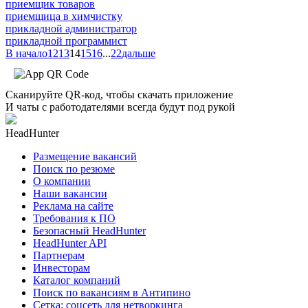
приемщик товаров
приемщица в химчистку
прикладной администратор
прикладной программист
В начало
12
13
14
15
16
...
22
дальше
Сканируйте QR-код, чтобы скачать приложение
И чаты с работодателями всегда будут под рукой
HeadHunter
Размещение вакансий
Поиск по резюме
О компании
Наши вакансии
Реклама на сайте
Требования к ПО
Безопасный HeadHunter
HeadHunter API
Партнерам
Инвесторам
Каталог компаний
Поиск по вакансиям в Антипино
Сетка: соцсеть для нетворкинга