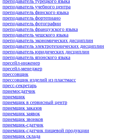
преподаватель турецкого языка
преподаватель учебного центра
преподаватель финского языка
преподаватель фортепиано
преподаватель фотографии
преподаватель французского языка
преподаватель чешского языка
преподаватель экономических дисциплин
преподаватель электротехнических дисциплин
преподаватель юридических дисциплин
преподаватель японского языка
пресейл-инженер
пресейл-менеджер
прессовщик
прессовщик изделий из пластмасс
пресс-секретарь
приемосдатчик
приемщик
приемщик в сервисный центр
приемщик заказов
приемщик заявок
приемщик звонков
приемщик-сдатчик
приемщик-сдатчик пищевой продукции
приемщик склада