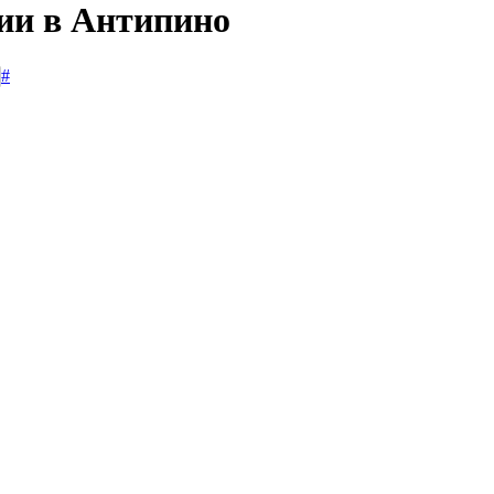
сии в Антипино
#