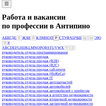
Работа и вакансии
по профессии в Антипино
А
Б
В
Г
Д
Е
Ж
З
И
К
Л
М
Н
О
П
С
Т
У
Ф
Х
Ц
Ч
Ш
Э
Ю
Ё
Й
Р
Щ
Ы
#
Я
A
B
C
D
E
F
G
H
I
J
K
L
M
N
O
P
Q
R
S
T
U
V
W
X
Y
Z
руководитель отдела программирования
руководитель отдела продаж
руководитель отдела продаж (B2B)
руководитель отдела продаж (B2C)
руководитель отдела продаж call-центр
руководитель отдела продаж (HoReCa)
руководитель отдела продаж IT
руководитель отдела продаж автозапчастей
руководитель отдела продаж автомобилей
руководитель отдела продаж автомобилей с пробегом
руководитель отдела продаж в агентство недвижимости
руководитель отдела продаж вторичной недвижимости
руководитель отдела продаж загородной недвижимости