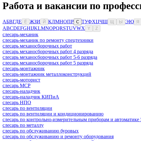
Работа и вакансии по профес
А
Б
В
Г
Д
Е
Ж
З
И
К
Л
М
Н
О
П
Р
Т
У
Ф
Х
Ц
Ч
Ш
Э
Ю
Ё
Й
С
Щ
Ы
Я
A
B
C
D
E
F
G
H
I
J
K
L
M
N
O
P
Q
R
S
T
U
V
W
X
Y
Z
слесарь-механик
слесарь-механик по ремонту спецтехники
слесарь механосборочных работ
слесарь механосборочных работ 4 разряда
слесарь механосборочных работ 5-6 разряда
слесарь механосборочных работ 5 разряда
слесарь-монтажник
слесарь-монтажник металлоконструкций
слесарь-моторист
слесарь МСР
слесарь-наладчик
слесарь-наладчик КИПиА
слесарь НПО
слесарь по вентиляции
слесарь по вентиляции и кондиционированию
слесарь по контрольно-измерительным приборам и автоматике 
слесарь по металлу
слесарь по обслуживанию буровых
слесарь по обслуживанию и ремонту оборудования