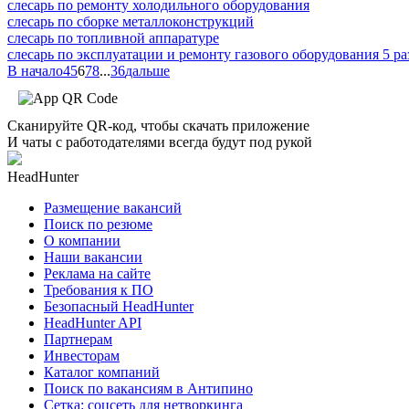
слесарь по ремонту холодильного оборудования
слесарь по сборке металлоконструкций
слесарь по топливной аппаратуре
слесарь по эксплуатации и ремонту газового оборудования 5 ра
В начало
4
5
6
7
8
...
36
дальше
Сканируйте QR-код, чтобы скачать приложение
И чаты с работодателями всегда будут под рукой
HeadHunter
Размещение вакансий
Поиск по резюме
О компании
Наши вакансии
Реклама на сайте
Требования к ПО
Безопасный HeadHunter
HeadHunter API
Партнерам
Инвесторам
Каталог компаний
Поиск по вакансиям в Антипино
Сетка: соцсеть для нетворкинга