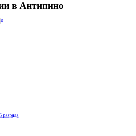
сии в Антипино
#
5 разряда