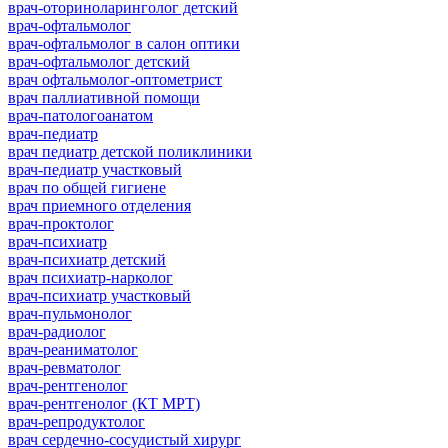
врач-оториноларинголог детский
врач-офтальмолог
врач-офтальмолог в салон оптики
врач-офтальмолог детский
врач офтальмолог-оптометрист
врач паллиативной помощи
врач-патологоанатом
врач-педиатр
врач педиатр детской поликлиники
врач-педиатр участковый
врач по общей гигиене
врач приемного отделения
врач-проктолог
врач-психиатр
врач-психиатр детский
врач психиатр-нарколог
врач-психиатр участковый
врач-пульмонолог
врач-радиолог
врач-реаниматолог
врач-ревматолог
врач-рентгенолог
врач-рентгенолог (КТ МРТ)
врач-репродуктолог
врач сердечно-сосудистый хирург