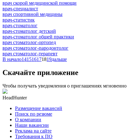
врач скорой медицинской помощи
врач-специалист
врач спортивной медицины
врач-статистик
врач-стоматолог
врач-стоматолог детский
врач-стоматолог общей практики
врач стоматолог-ортопед
врач стоматолог-пародонтолог
врач стоматолог-терапевт
В начало
14
15
16
17
18
19
дальше
Скачайте приложение
Чтобы получать уведомления о приглашениях мгновенно
HeadHunter
Размещение вакансий
Поиск по резюме
О компании
Наши вакансии
Реклама на сайте
Требования к ПО