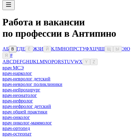
Работа и вакансии
по профессии в Антипино
А
Б
Г
Д
Е
Ж
З
И
К
Л
М
Н
О
П
Р
С
Т
У
Ф
Х
Ц
Ч
Ш
Э
Ю
В
Ё
Й
Щ
Ы
#
Я
A
B
C
D
E
F
G
H
I
J
K
L
M
N
O
P
Q
R
S
T
U
V
W
X
Y
Z
врач МСЭ
врач-нарколог
врач-невролог детский
врач-невролог поликлиники
врач-нейрохирург
врач-неонатолог
врач-нефролог
врач-нефролог детский
врач общей практики
врач-онколог
врач онколог-маммолог
врач-ортопед
врач-остеопат