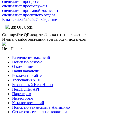
специалист препресс
специалист пресс-службы
специалист приемной комиссии
специалист проектного отдела
В начало
23
24
25
26
27
...
36
дальше
Сканируйте QR-код, чтобы скачать приложение
И чаты с работодателями всегда будут под рукой
HeadHunter
Размещение вакансий
Поиск по резюме
О компании
Наши вакансии
Реклама на сайте
Требования к ПО
Безопасный HeadHunter
HeadHunter API
Партнерам
Инвесторам
Каталог компаний
Поиск по вакансиям в Антипино
Сетка: соцсеть для нетворкинга