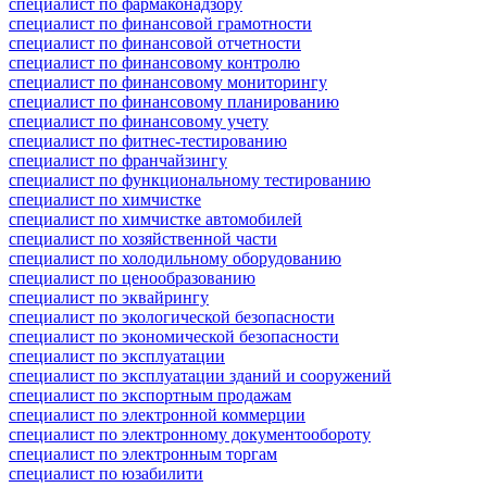
специалист по фармаконадзору
специалист по финансовой грамотности
специалист по финансовой отчетности
специалист по финансовому контролю
специалист по финансовому мониторингу
специалист по финансовому планированию
специалист по финансовому учету
специалист по фитнес-тестированию
специалист по франчайзингу
специалист по функциональному тестированию
специалист по химчистке
специалист по химчистке автомобилей
специалист по хозяйственной части
специалист по холодильному оборудованию
специалист по ценообразованию
специалист по эквайрингу
специалист по экологической безопасности
специалист по экономической безопасности
специалист по эксплуатации
специалист по эксплуатации зданий и сооружений
специалист по экспортным продажам
специалист по электронной коммерции
специалист по электронному документообороту
специалист по электронным торгам
специалист по юзабилити