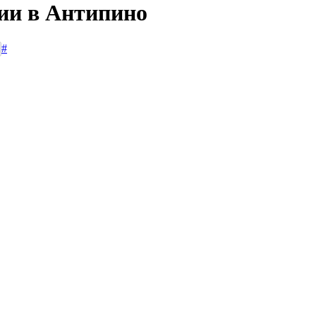
сии в Антипино
#