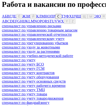
Работа и вакансии по профес
А
Б
В
Г
Д
Е
Ж
З
И
К
Л
М
Н
О
П
Р
Т
У
Ф
Х
Ц
Ч
Ш
Э
Ю
Ё
Й
С
Щ
Ы
Я
A
B
C
D
E
F
G
H
I
J
K
L
M
N
O
P
Q
R
S
T
U
V
W
X
Y
Z
специалист по управлению рисками
специалист по управлению товарным запасом
специалист по управленческой отчетности
специалист по управленческому учету
специалист по урегулированию убытков
специалист по уходу за животными
специалист по уходу за растениями
специалист по учебно-методической работе
специалист по учету
специалист по учету БСО
специалист по учету ГСМ
специалист по учету контрактов
специалист по учету оборудования
специалист по учету основных средств
специалист по учету рабочего времени
специалист по учету ТМЦ
специалист по учету товара
специалист по учету товародвижения
специалист по фандрайзингу